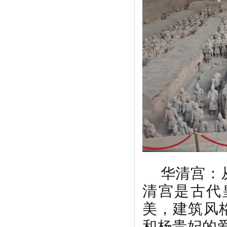
华清宫：从
清宫是古代
美，建筑风
和杨贵妃的