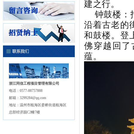
建之行。
钟鼓楼：抵
沿着古老的
和鼓楼。登
佛穿越回了
蕴。
浙江同信工程项目管理有限公司
电话：0577-88757888
邮箱：3299284@qq.com
地址：温州市瓯海区娄桥街道瓯海区
总部经济园C2幢7楼