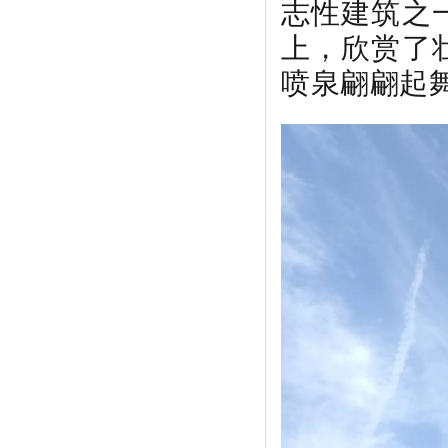
志性建筑之
上，欣赏了
喷泉翩翩起